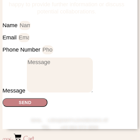
happy to provide further information or discuss
potential collaborations.
Name
Email
Phone Number
Message
SEND
MAIL. LENI@MATILDASBOOKS.AT
TEL. +43 664 572 6884
Cart
0,00
€