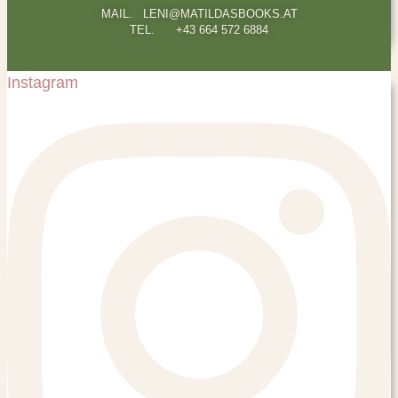
MAIL. LENI@MATILDASBOOKS.AT
TEL. +43 664 572 6884
Instagram